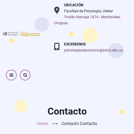
Pasar
UBICACIÓN
al
Facultad de Psicología, Udelar
Tristán Narvaja 1674 - Montevideo,
contenido
Uruguay
principal
ESCRÍBENOS
:
psicologiayeducacion@psico.edu.uy
Contacto
Home
⟶
Contacto
Contacto