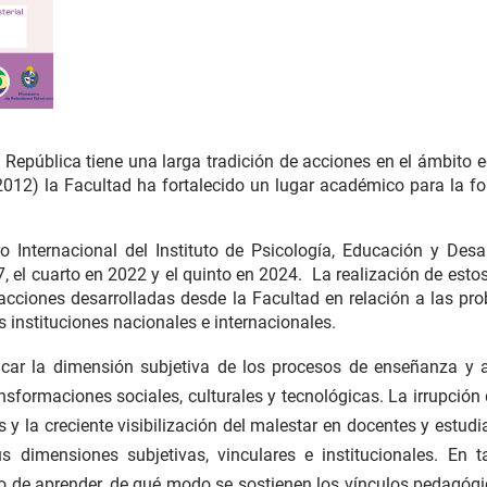
 República tiene una larga tradición de acciones en el ámbito 
012) la Facultad ha fortalecido un lugar académico para la for
o Internacional del Instituto de Psicología, Educación y De
, el cuarto en 2022 y el quinto en 2024. La realización de esto
 acciones desarrolladas desde la Facultad en relación a las p
as instituciones nacionales e internacionales.
icar la dimensión subjetiva de los procesos de enseñanza y a
sformaciones sociales, culturales y tecnológicas. La irrupción d
s y la creciente visibilización del malestar en docentes y estud
 dimensiones subjetivas, vinculares e institucionales. En 
eo de aprender, de qué modo se sostienen los vínculos pedagógi