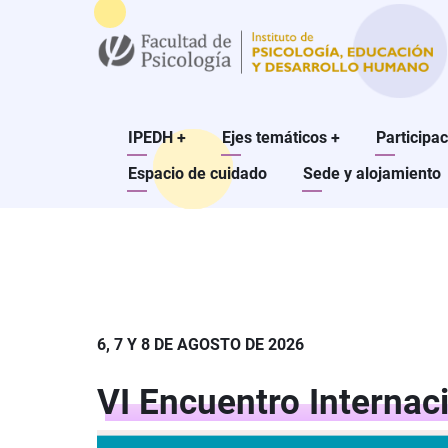
Pasar
al
contenido
principal
Main
IPEDH
+
Ejes temáticos
+
Participa
Espacio de cuidado
Sede y alojamiento
navigation
6, 7 Y 8 DE AGOSTO DE 2026
VI Encuentro Internaci